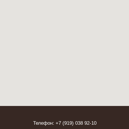
Телефон: +7 (919) 038 92-10
+7 (484) 399 72-04
Почта: cafeobninsk@gmail.com
Заходите в наши соцсети
Договор оферты
Политика конфиденциальности
узнать об актуальных вакансиях