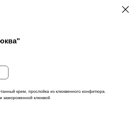
юква"
етанный крем, прослойка из клюквенного конфитюра.
и замороженной клюквой.